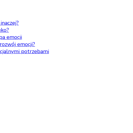
inaczej?
uko?
pa emocji
rozwój emocji?
ecjalnymi potrzebami