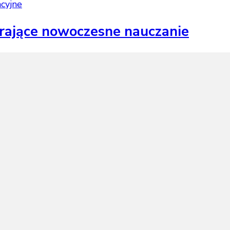
acyjne
ające nowoczesne nauczanie