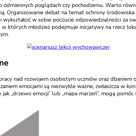
 o odmiennych poglądach czy pochodzeniu. Warto równ
gią. Organizowanie debat na temat ochrony środowiska
i wykształcić w sobie poczucie odpowiedzialności za s
 których młodzież podejmuje inicjatywy na rzecz loka
nym.
zne
pracy nad rozwojem osobistym uczniów oraz dbaniem o
dzaniem emocjami są niezwykle ważne, zwłaszcza w kon
 jak „drzewo emocji” lub „mapa marzeń”, mogą pomóc u