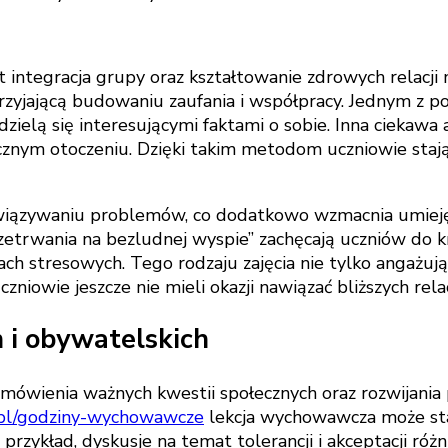
integracja grupy oraz kształtowanie zdrowych relacji
yjającą budowaniu zaufania i współpracy. Jednym z po
 dzielą się interesującymi faktami o sobie. Inna ciekawa
cznym otoczeniu. Dzięki takim metodom uczniowie stają
ązywaniu problemów, co dodatkowo wzmacnia umiejętn
przetrwania na bezludnej wyspie” zachęcają uczniów do 
ach stresowych. Tego rodzaju zajęcia nie tylko angażują
niowie jeszcze nie mieli okazji nawiązać bliższych relac
 i obywatelskich
mówienia ważnych kwestii społecznych oraz rozwijania
.pl/godziny-wychowawcze
lekcja wychowawcza może stać 
a przykład, dyskusje na temat tolerancji i akceptacji 