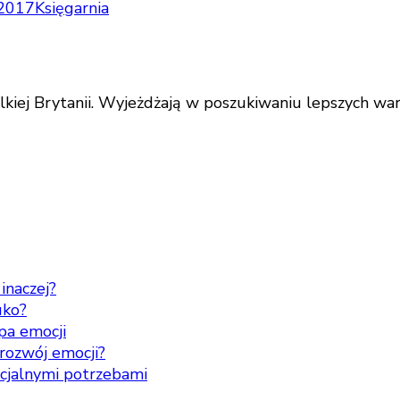
 2017
Księgarnia
kiej Brytanii. Wyjeżdżają w poszukiwaniu lepszych waru
inaczej?
uko?
pa emocji
rozwój emocji?
ecjalnymi potrzebami