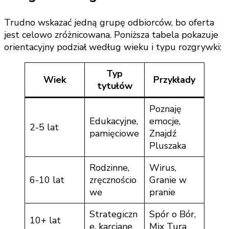
Trudno wskazać jedną grupę odbiorców, bo oferta
jest celowo zróżnicowana. Poniższa tabela pokazuje
orientacyjny podział według wieku i typu rozgrywki:
Typ
Wiek
Przykłady
tytułów
Poznaję
Edukacyjne,
emocje,
2-5 lat
pamięciowe
Znajdź
Pluszaka
Rodzinne,
Wirus,
6-10 lat
zręcznościo
Granie w
we
pranie
Strategiczn
Spór o Bór,
10+ lat
e, karciane
Mix Tura