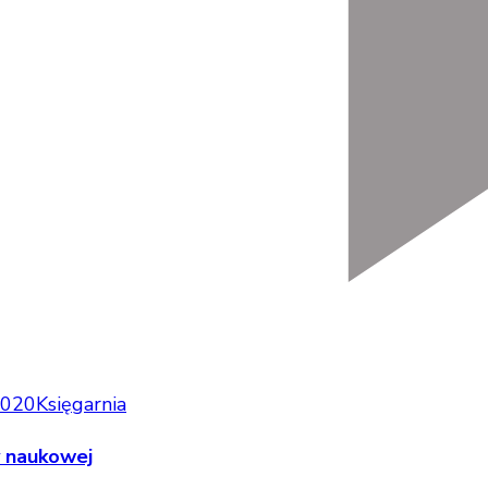
2020
Księgarnia
y naukowej