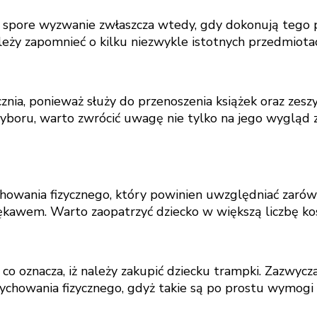
ć spore wyzwanie zwłaszcza wtedy, gdy dokonują tego 
należy zapomnieć o kilku niezwykle istotnych przedmiotac
znia, ponieważ służy do przenoszenia książek oraz zes
yboru, warto zwrócić uwagę nie tylko na jego wygląd 
wania fizycznego, który powinien uwzględniać zarówno 
kawem. Warto zaopatrzyć dziecko w większą liczbę koszu
co oznacza, iż należy zakupić dziecku trampki. Zazwycza
wychowania fizycznego, gdyż takie są po prostu wymogi