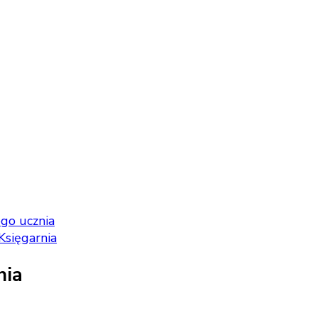
go ucznia
Księgarnia
nia